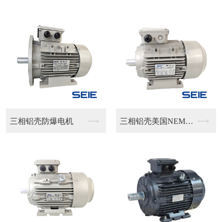
铝壳防爆电机
三相铝壳美国NEMA...
单相铝