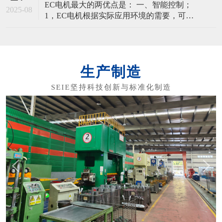
EC电机最大的两优点是： 一、智能控制；
机的产品优势： - 极高的效率，平均值达
2025-08
1，EC电机根据实际应用环境的需要，可以
进行智能调速、远程控制。 2，同时应用在
风机与水泵时，可以配合设备的环控系统
实现恒压和恒温功能，为客户创造价值。
3，EC电机采用多相绕组，永磁体转子，实
生产制造
现永磁同步，无转速差，在通过频率调