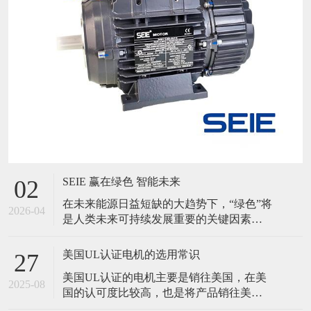
SEIE 赢在绿色 智能未来
02
在未来能源日益短缺的大趋势下，“绿色”将
2026-04
是人类未来可持续发展重要的关键因素。
同时随着AI技术突飞猛进的发展，智能将
伴随人类走向更远的星空。 SEIE应势而动
美国UL认证电机的选用常识
27
提出品牌新的目标与定位-赢在绿色！智能
美国UL认证的电机主要是销往美国，在美
未来！ 我们持续将电机能效进一步提升，
2025-08
国的认可度比较高，也是将产品销往美国
突破IE5能效标准，实现达到IE6能效标准，
的必要认证之一。如何选择美国UL的认证
并进一步研发与探