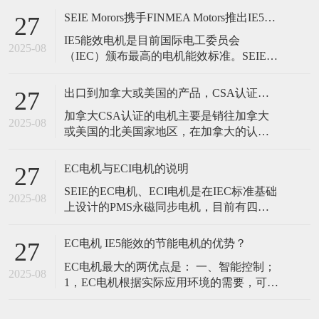
电机，需要注意以下几点： 1，UL电机的
SEIE Morors携手FINMEA Motors推出IE5能效永磁ECI电机
27
认证有分型式认证，主要分为三相电机、
IE5能效电机是目前国际电工委员会
单相电机、永磁同步电机等等，认证备案
2025-08
（IEC）颁布最高的电机能效标准。SEIE和
规格中一般都有体现。 2，UL电机的认证
FINMEA电机率先在国内推出IE5能效永磁
有分国际IEC标准和美国NEMA
ECI电机，能够帮客户实现节能减排和实现
出口到加拿大或美国的产品，CSA认证电机的选用
27
产品的智能控制，同时部分产品通过了美
加拿大CSA认证的电机主要是销往加拿大
国UL和ETL认证，以及欧盟CE认证，可以
2025-08
或美国的北美国家地区，在加拿大的认可
帮助客户实现全球销售的目标。IE5能效永
度比较高，但是在北美地区的美国认可度
磁ECI电机主
不如UL认证权威。但是CSA认证的电机产
EC电机与ECI电机的说明
27
品可以销往加拿大、美国的北美等国家，
SEIE的EC电机、ECI电机是在IEC标准基础
接受范围大是CSA认证相比情况下的一种
2025-08
上设计的PMS永磁同步电机，目前有四种
优势。如何选择加拿大CSA的认证电机，
机架尺寸：IEC-71、IEC-80、IEC-90、IEC-
需要注意以下几点： 1，C
100、IEC-112、IEC-132，最大输出功率
EC电机 IE5能效的节能电机的优势？
27
22kW，最大扭矩70Nm。 EC电机和ECI电
EC电机最大的两优点是： 一、智能控制；
机的产品优势： - 极高的效率，平均值达
2025-08
1，EC电机根据实际应用环境的需要，可以
进行智能调速、远程控制。 2，同时应用在
风机与水泵时，可以配合设备的环控系统