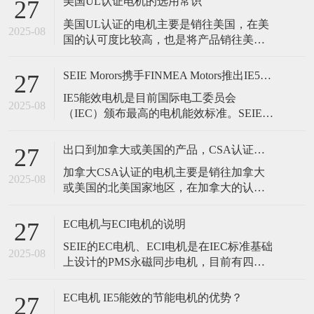
美国UL认证电机的选用常识
27
提出品牌新的目标与定位-赢在绿色！智能
美国UL认证的电机主要是销往美国，在美
未来！ 我们持续将电机能效进一步提升，
2025-08
国的认可度比较高，也是将产品销往美国
突破IE5能效标准，实现达到IE6能效标准，
的必要认证之一。如何选择美国UL的认证
并进一步研发与探
电机，需要注意以下几点： 1，UL电机的
SEIE Morors携手FINMEA Motors推出IE5能效永磁ECI电机
27
认证有分型式认证，主要分为三相电机、
IE5能效电机是目前国际电工委员会
单相电机、永磁同步电机等等，认证备案
2025-08
（IEC）颁布最高的电机能效标准。SEIE和
规格中一般都有体现。 2，UL电机的认证
FINMEA电机率先在国内推出IE5能效永磁
有分国际IEC标准和美国NEMA
ECI电机，能够帮客户实现节能减排和实现
出口到加拿大或美国的产品，CSA认证电机的选用
27
产品的智能控制，同时部分产品通过了美
加拿大CSA认证的电机主要是销往加拿大
国UL和ETL认证，以及欧盟CE认证，可以
2025-08
或美国的北美国家地区，在加拿大的认可
帮助客户实现全球销售的目标。IE5能效永
度比较高，但是在北美地区的美国认可度
磁ECI电机主
不如UL认证权威。但是CSA认证的电机产
EC电机与ECI电机的说明
27
品可以销往加拿大、美国的北美等国家，
SEIE的EC电机、ECI电机是在IEC标准基础
接受范围大是CSA认证相比情况下的一种
2025-08
上设计的PMS永磁同步电机，目前有四种
优势。如何选择加拿大CSA的认证电机，
机架尺寸：IEC-71、IEC-80、IEC-90、IEC-
需要注意以下几点： 1，C
100、IEC-112、IEC-132，最大输出功率
EC电机 IE5能效的节能电机的优势？
27
22kW，最大扭矩70Nm。 EC电机和ECI电