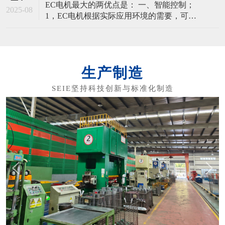
EC电机最大的两优点是： 一、智能控制；
机的产品优势： - 极高的效率，平均值达
2025-08
1，EC电机根据实际应用环境的需要，可以
进行智能调速、远程控制。 2，同时应用在
风机与水泵时，可以配合设备的环控系统
实现恒压和恒温功能，为客户创造价值。
3，EC电机采用多相绕组，永磁体转子，实
生产制造
现永磁同步，无转速差，在通过频率调