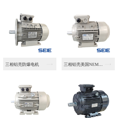
铝壳防爆电机
三相铝壳美国NEMA...
单相铝壳